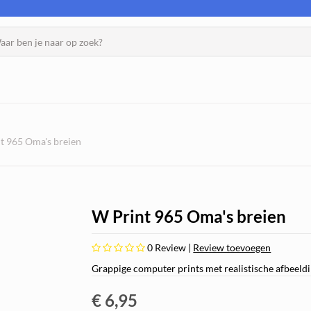
t 965 Oma's breien
W Print 965 Oma's breien
0
Review |
Review toevoegen
Grappige computer prints met realistische afbeeld
€ 6,95