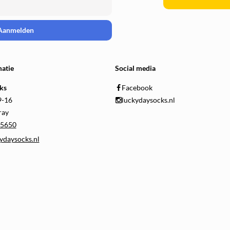
Aanmelden
atie
Social media
ks
Facebook
9-16
luckydaysocks.nl
ray
5650
ydaysocks.nl