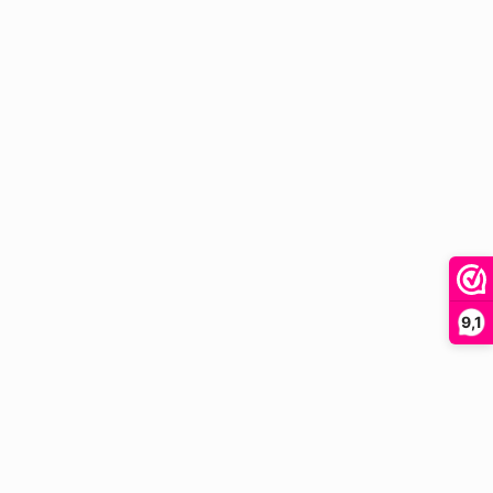
9,1
ste
.