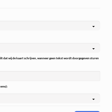
wilt dat wij de kaart schrijven, wanneer geen tekst wordt doorgegeven sturen
tems):