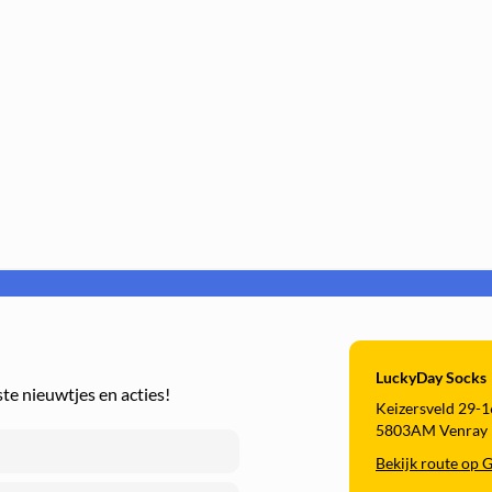
NIEUWEKLANT
COPY
Je korting is
al
geldig bij een minimale bestelwaarde van €10,00
LuckyDay Socks
ste nieuwtjes en acties!
Keizersveld 29-1
5803AM Venray
Bekijk route op 