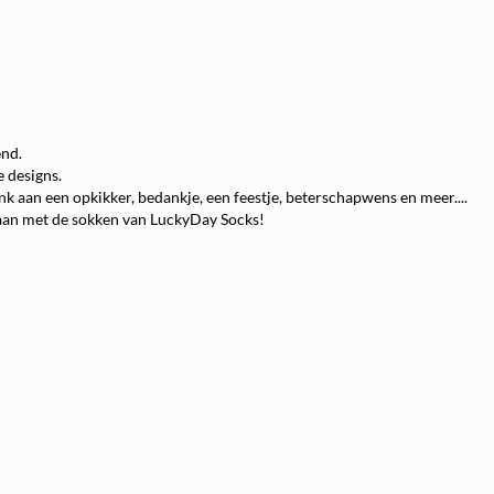
end.
e designs.
nk aan een opkikker, bedankje, een feestje, beterschapwens en meer....
l aan met de sokken van LuckyDay Socks!
Direct 5% korting op je Aankoop!
 willen je van harte welkom heten op de allerleukste webshop met de allerleuk
sokken.
Mocht je besluiten om iets te bestellen vergeet dan niet je
KORTING
te pakken