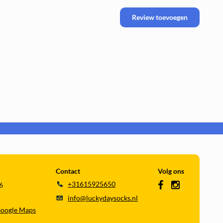
Review toevoegen
Contact
Volg ons
+31615925650
6
info@luckydaysocks.nl
Google Maps