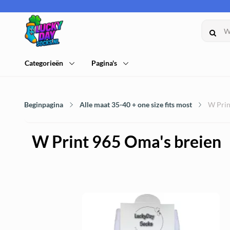
Categorieën
Pagina's
Beginpagina
Alle maat 35-40 + one size fits most
W Prin
W Print 965 Oma's breien