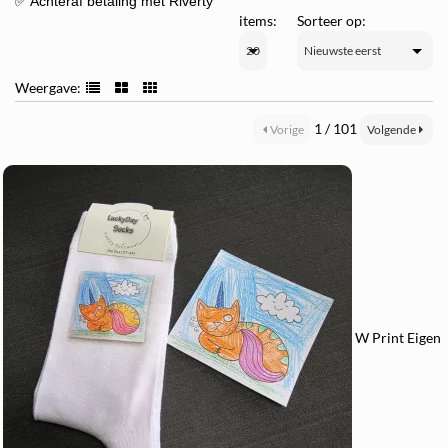
✅ Achteraf betaling met Riverty
items:
Sorteer op:
Weergave:
1 / 101
Vorige
Volgende
W Print Eigen