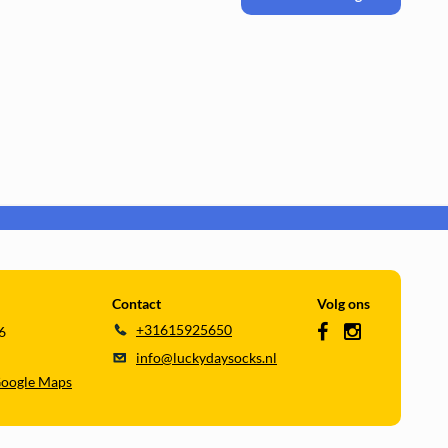
Contact
Volg ons
+31615925650
6
info@luckydaysocks.nl
Google Maps