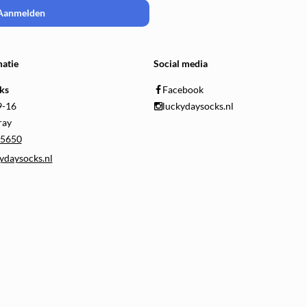
Aanmelden
atie
Social media
ks
Facebook
9-16
luckydaysocks.nl
ray
5650
ydaysocks.nl