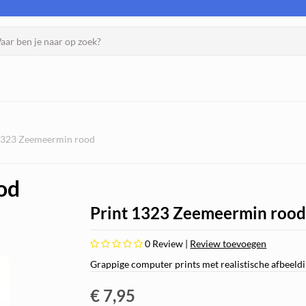
1323 Zeemeermin rood
od
Print 1323 Zeemeermin roo
0
Review |
Review toevoegen
Grappige computer prints met realistische afbeeld
€ 7,95