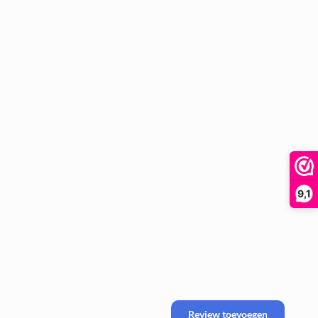
9,1
ste
.
Review toevoegen