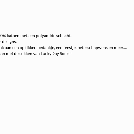
00% katoen met een polyamide schacht.
e designs.
nk aan een opkikker, bedankje, een feestje, beterschapwens en meer....
l aan met de sokken van LuckyDay Socks!
Direct 5% korting op je Aankoop!
 willen je van harte welkom heten op de allerleukste webshop met de allerleuk
sokken.
Mocht je besluiten om iets te bestellen vergeet dan niet je
KORTING
te pakken
NIEUWEKLANT