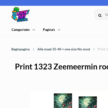
Categorieën
Pagina's
Beginpagina
Alle maat 35-40 + one size fits most
Print 
Print 1323 Zeemeermin ro