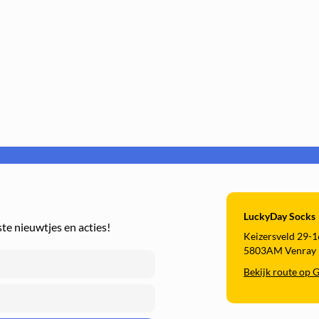
COPY
Je korting is
al
geldig bij een minimale bestelwaarde van €10,00
LuckyDay Socks
ste nieuwtjes en acties!
Keizersveld 29-1
5803AM Venray
Bekijk route op 