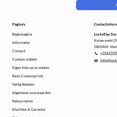
Pagina's
Contactinform
Beginpagina
LuckyDay Soc
Keizersveld 2
Informatie
5803AM Ven
Contact
+3161592
Custom sokken
info@luck
Eigen foto op je sokken
Rezo Customprints
Veilig Betalen
Algemene voorwaarden
Retourneren
Klachten & Garantie