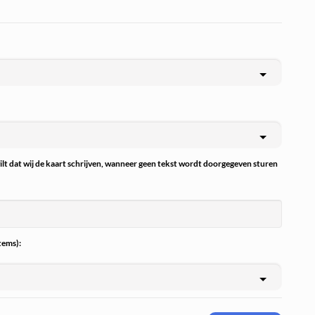
wilt dat wij de kaart schrijven, wanneer geen tekst wordt doorgegeven sturen
tems):