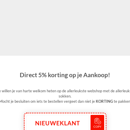
00% katoen met een polyamide schacht.
e designs.
nk aan een opkikker, bedankje, een feestje, beterschapwens en meer....
l aan met de sokken van LuckyDay Socks!
Direct 5% korting op je Aankoop!
 willen je van harte welkom heten op de allerleukste webshop met de allerleuk
sokken.
Mocht je besluiten om iets te bestellen vergeet dan niet je
KORTING
te pakken
NIEUWEKLANT
COPY