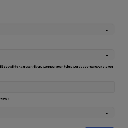
wilt dat wij de kaart schrijven, wanneer geen tekst wordt doorgegeven sturen
tems):