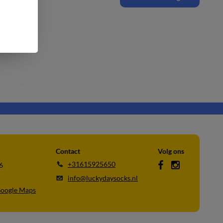
Contact
Volg ons
+31615925650
6
info@luckydaysocks.nl
Google Maps