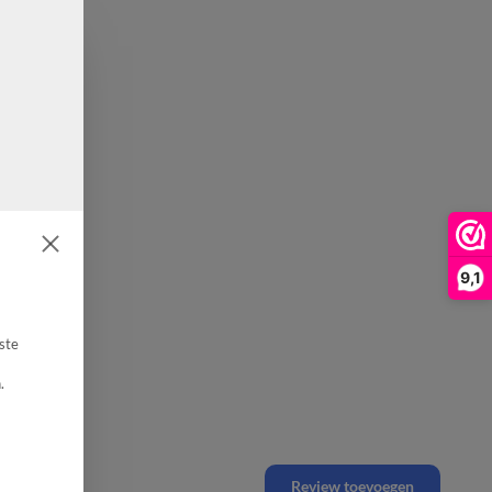
9,1
ste
.
Review toevoegen