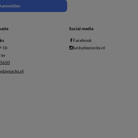
Aanmelden
atie
Social media
ks
Facebook
9-16
luckydaysocks.nl
ray
5650
ydaysocks.nl