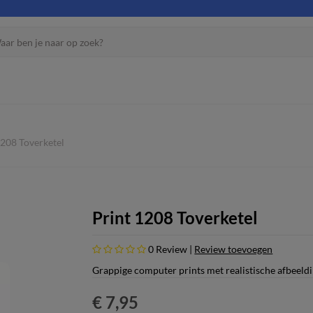
1208 Toverketel
Print 1208 Toverketel
0
Review |
Review toevoegen
Grappige computer prints met realistische afbeeld
€ 7,95