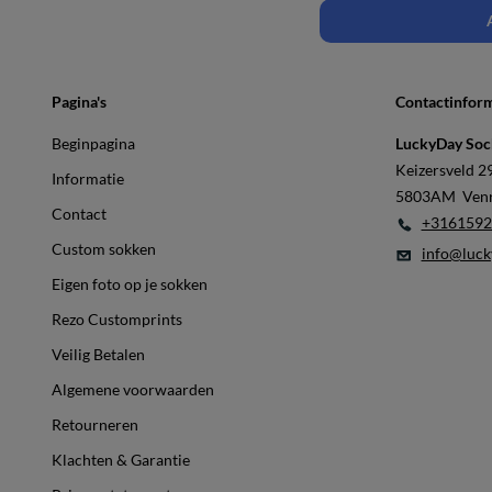
Pagina's
Contactinform
Beginpagina
LuckyDay Soc
Keizersveld 2
Informatie
5803AM Ven
Contact
+3161592
Custom sokken
info@luck
Eigen foto op je sokken
Rezo Customprints
Veilig Betalen
Algemene voorwaarden
Retourneren
Klachten & Garantie