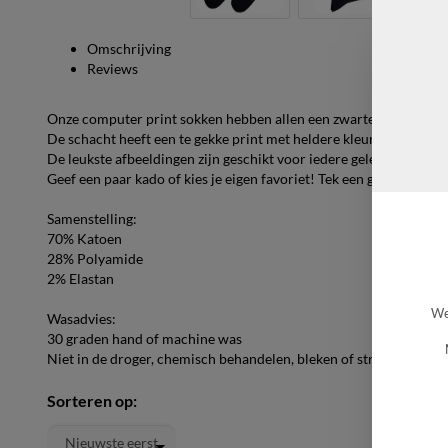
Omschrijving
Reviews
Onze computer print sokken hebben allen een zwarte voet van 1
De schacht heeft een te gekke print met heldere kleuren en uniek
De leukste afbeeldingen zijn geschikt voor iedere gelegenheid, de
Geef een paar kado of kies je eigen favoriet! Tek een goed gevoe
Samenstelling:
70% Katoen
28% Polyamide
2% Elastan
We
Wasadvies:
30 graden hand of machine was
Niet in de droger, chemisch behandelen, bleken of strijken
Sorteren op: