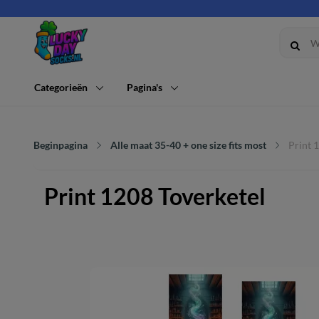
Categorieën
Pagina's
Beginpagina
Alle maat 35-40 + one size fits most
Print 
Print 1208 Toverketel