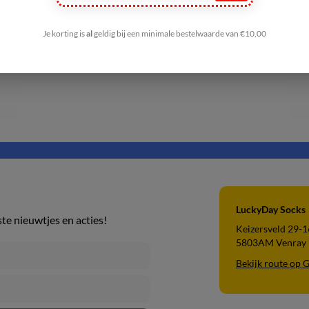
Je korting is
al
geldig bij een minimale bestelwaarde van €10,00
LuckyDay Socks
ste nieuwtjes en acties!
Keizersveld 29-1
5803AM Venray
Bekijk route op 