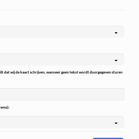
wilt dat wij de kaart schrijven, wanneer geen tekst wordt doorgegeven sturen
tems):