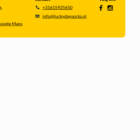
+31615925650
6
info@luckydaysocks.nl
Google Maps