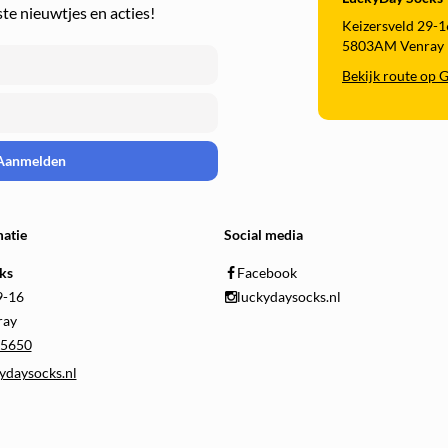
ste nieuwtjes en acties!
Keizersveld 29-1
5803AM Venray
Bekijk route op 
Aanmelden
atie
Social media
ks
Facebook
9-16
luckydaysocks.nl
ray
5650
ydaysocks.nl