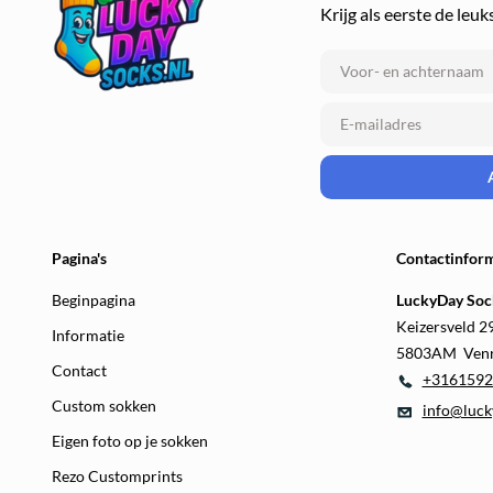
Krijg als eerste de leuk
Pagina's
Contactinform
Beginpagina
LuckyDay Soc
Keizersveld 2
Informatie
5803AM Ven
Contact
+3161592
Custom sokken
info@luck
Eigen foto op je sokken
Rezo Customprints