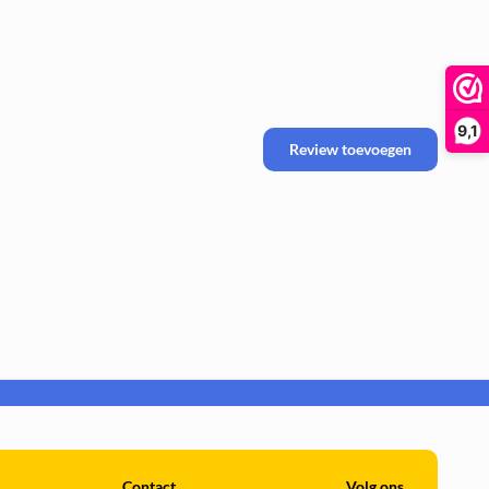
9,1
Review toevoegen
ste
.
Contact
Volg ons