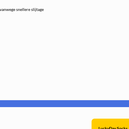
 vanwege snellere slijtage
Direct 5% korting op je Aankoop!
 willen je van harte welkom heten op de allerleukste webshop met de allerleuk
sokken.
Mocht je besluiten om iets te bestellen vergeet dan niet je
KORTING
te pakken
NIEUWEKLANT
COPY
Je korting is
al
geldig bij een minimale bestelwaarde van €10,00
LuckyDay Socks