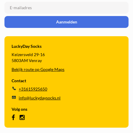
Aanmelden
LuckyDay Socks
Keizersveld 29-16
5803AM Venray
Bekijk route op Google Maps
Contact
+31615925650
info@luckydaysocks.nl
Volg ons