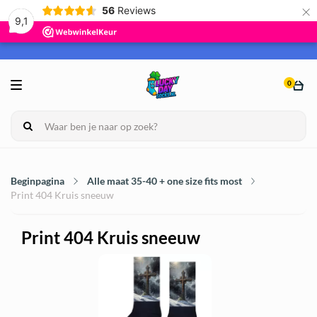
×
56
Reviews
9,1
0
Beginpagina
Alle maat 35-40 + one size fits most
Print 404 Kruis sneeuw
Print 404 Kruis sneeuw